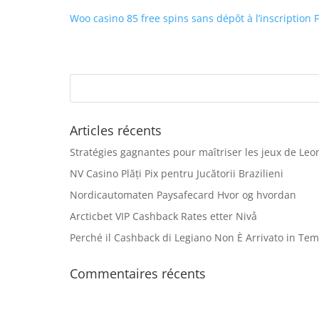
Woo casino 85 free spins sans dépôt à l’inscription 
Articles récents
Stratégies gagnantes pour maîtriser les jeux de Leo
NV Casino Plăți Pix pentru Jucătorii Brazilieni
Nordicautomaten Paysafecard Hvor og hvordan
Arcticbet VIP Cashback Rates etter Nivå
Perché il Cashback di Legiano Non È Arrivato in Te
Commentaires récents