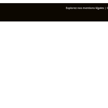
Explorez nos
mentions légales
| 