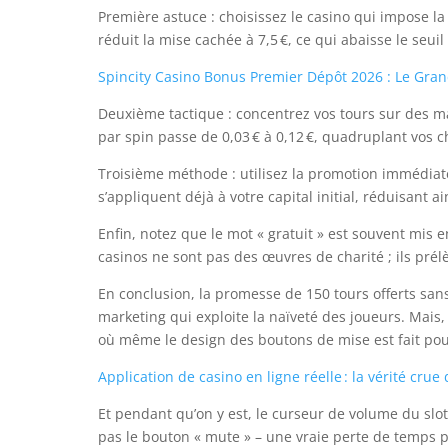
Première astuce : choisissez le casino qui impose la
réduit la mise cachée à 7,5 €, ce qui abaisse le seuil 
Spincity Casino Bonus Premier Dépôt 2026 : Le Gran
Deuxième tactique : concentrez vos tours sur des m
par spin passe de 0,03 € à 0,12 €, quadruplant vos c
Troisième méthode : utilisez la promotion immédiat
s’appliquent déjà à votre capital initial, réduisant 
Enfin, notez que le mot « gratuit » est souvent mis 
casinos ne sont pas des œuvres de charité ; ils pré
En conclusion, la promesse de 150 tours offerts sa
marketing qui exploite la naïveté des joueurs. Mais,
où même le design des boutons de mise est fait pou
Application de casino en ligne réelle : la vérité cru
Et pendant qu’on y est, le curseur de volume du slo
pas le bouton « mute » – une vraie perte de temps p