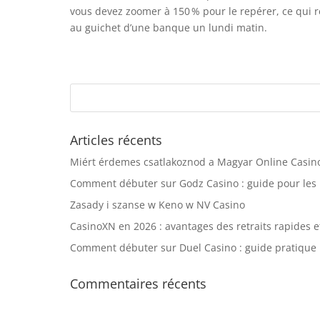
vous devez zoomer à 150 % pour le repérer, ce qui r
au guichet d’une banque un lundi matin.
Articles récents
Miért érdemes csatlakoznod a Magyar Online Casin
Comment débuter sur Godz Casino : guide pour les
Zasady i szanse w Keno w NV Casino
CasinoXN en 2026 : avantages des retraits rapides e
Comment débuter sur Duel Casino : guide pratique 
Commentaires récents