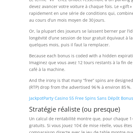
devez avancer votre voiture à chaque fois. Le « gift 
rapidement en une série de conditions qui, combinées
au cours d’un mois moyen de 30 jours.
Or, la plupart des joueurs se laissent berner par l’i
longévité d’une session de tour gratuit équivaut à 
quelques mois, puis il faut la remplacer.
Because each bonus is coded with a hidden expirati
Imaginez que vous avez 12 tours restants à la fin de 
café à la machine.
And the irony is that many “free” spins are designe
(RTP) drop from the advertised 96 % à environ 85 %.
JackpotParty Casino 55 Free Spins Sans Dépôt Bonus
Stratégie réaliste (ou presque)
Un calcul de rentabilité montre que, pour chaque 1 
gratuits. Si vous jouez 10 € de mise réelle, vous êt
comparaison directe avec le jeu de table montre q