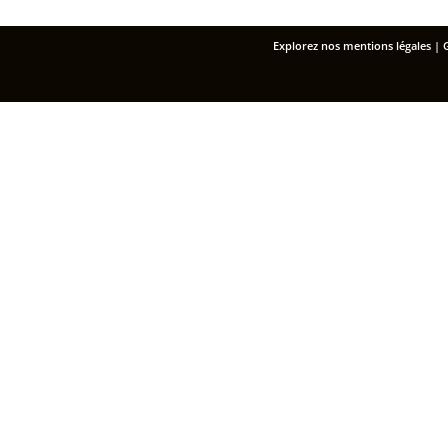
Explorez nos
mentions légales
| 