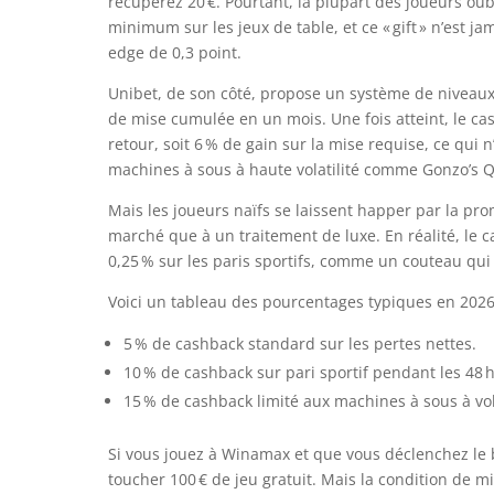
récupérez 20 €. Pourtant, la plupart des joueurs oub
minimum sur les jeux de table, et ce « gift » n’est ja
edge de 0,3 point.
Unibet, de son côté, propose un système de niveaux 
de mise cumulée en un mois. Une fois atteint, le cash
retour, soit 6 % de gain sur la mise requise, ce qui
machines à sous à haute volatilité comme Gonzo’s Q
Mais les joueurs naïfs se laissent happer par la pr
marché que à un traitement de luxe. En réalité, l
0,25 % sur les paris sportifs, comme un couteau qui
Voici un tableau des pourcentages typiques en 2026
5 % de cashback standard sur les pertes nettes.
10 % de cashback sur pari sportif pendant les 48 h
15 % de cashback limité aux machines à sous à vo
Si vous jouez à Winamax et que vous déclenchez le 
toucher 100 € de jeu gratuit. Mais la condition de m