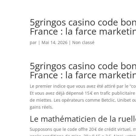
5gringos casino code bon
France : la farce marketi
par
|
Mai 14, 2026
| Non classé
5gringos casino code bon
France : la farce marketi
Le premier indice que vous avez été attiré par le “c
Et vous avez déjà dépensé 15 € en trafic publicitair
de miettes. Les opérateurs comme Betclic, Unibet o
gains réels.
Le mathématicien de la ruell
Supposons que le code offre 20 € de crédit virtuel, 