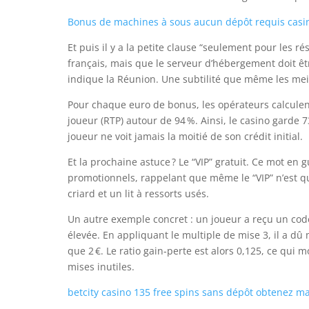
Bonus de machines à sous aucun dépôt requis casino
Et puis il y a la petite clause “seulement pour les r
français, mais que le serveur d’hébergement doit êt
indique la Réunion. Une subtilité que même les mei
Pour chaque euro de bonus, les opérateurs calculen
joueur (RTP) autour de 94 %. Ainsi, le casino garde 7
joueur ne voit jamais la moitié de son crédit initial.
Et la prochaine astuce ? Le “VIP” gratuit. Ce mot en 
promotionnels, rappelant que même le “VIP” n’est qu
criard et un lit à ressorts usés.
Un autre exemple concret : un joueur a reçu un code
élevée. En appliquant le multiple de mise 3, il a dû
que 2 €. Le ratio gain‑perte est alors 0,125, ce qui
mises inutiles.
betcity casino 135 free spins sans dépôt obtenez ma