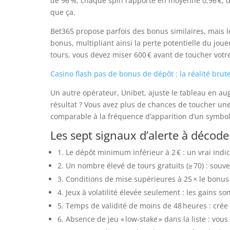
de 96 %, chaque spin rapporte en moyenne 0,96 €, don
que ça.
Bet365 propose parfois des bonus similaires, mais l
bonus, multipliant ainsi la perte potentielle du jou
tours, vous devez miser 600 € avant de toucher votre 
Casino flash pas de bonus de dépôt : la réalité brut
Un autre opérateur, Unibet, ajuste le tableau en au
résultat ? Vous avez plus de chances de toucher une p
comparable à la fréquence d’apparition d’un symbol
Les sept signaux d’alerte à décode
1. Le dépôt minimum inférieur à 2 € : un vrai indi
2. Un nombre élevé de tours gratuits (≥ 70) : sou
3. Conditions de mise supérieures à 25 × le bonus 
4. Jeux à volatilité élevée seulement : les gains 
5. Temps de validité de moins de 48 heures : crée 
6. Absence de jeu « low‑stake » dans la liste : vou