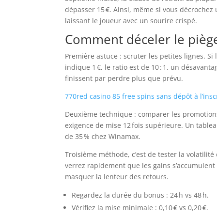
dépasser 15 €. Ainsi, même si vous décrochez 
laissant le joueur avec un sourire crispé.
Comment déceler le piège
Première astuce : scruter les petites lignes. Si
indique 1 €, le ratio est de 10 : 1, un désavant
finissent par perdre plus que prévu.
770red casino 85 free spins sans dépôt à l’ins
Deuxième technique : comparer les promotions
exigence de mise 12 fois supérieure. Un tablea
de 35 % chez Winamax.
Troisième méthode, c’est de tester la volatilité
verrez rapidement que les gains s’accumulent l
masquer la lenteur des retours.
Regardez la durée du bonus : 24 h vs 48 h.
Vérifiez la mise minimale : 0,10 € vs 0,20 €.