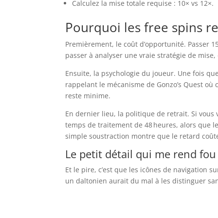
Calculez la mise totale requise : 10× vs 12×.
Pourquoi les free spins r
Premièrement, le coût d’opportunité. Passer 1
passer à analyser une vraie stratégie de mise, 
Ensuite, la psychologie du joueur. Une fois qu
rappelant le mécanisme de Gonzo’s Quest où 
reste minime.
En dernier lieu, la politique de retrait. Si vou
temps de traitement de 48 heures, alors que l
simple soustraction montre que le retard coût
Le petit détail qui me rend fou
Et le pire, c’est que les icônes de navigation
un daltonien aurait du mal à les distinguer sa