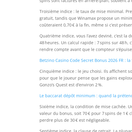
spins sont facturés en arrière‑plan, souvent à 0
Troisième indice : le taux de mise minimal. P
gratuit, tandis que Winamax propose un minim
coûteraient 0,70 € à la fin, même si c’est prés
Quatrième indice, vous l’avez deviné, c’est la
48 heures. Un calcul rapide : 7 spins sur 48 h, 
rendre compte avant que le compteur s’épuise
Betzino Casino Code Secret Bonus 2026 FR : la v
Cinquième indice : le jeu choisi. Ils affichent 
pour que le joueur pense que les gains explose
Gonzo’s Quest est d’environ 2 %.
Le baccarat dépôt minimum : quand la prétend
Sixième indice, la condition de mise cachée. U
valeur du bonus, soit 70 € pour 7 spins de 1 € 
perdre plus de 30 € est négligeable.
Septième indice, la clause de retrait. La plup