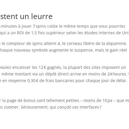
estent un leurre
5 minutes à jouer 7 spins coûte le même temps que vous pourriez
qui a un ROI de 1,5 fois supérieur selon les études internes de Uni
e le compteur de spins atteint 4, le cerveau libère de la dopamine,
chaque nouveau symbole augmente le suspense, mais le gain réel
s voulez encaisser les 12 € gagnés, la plupart des sites imposent un
e même montant via un dépôt direct arrive en moins de 24 heures.
e en moyenne 0,30 € de frais bancaires pour chaque jour de délai.
 sur la page de bonus sont tellement petites – moins de 10 px – que
ns zoomer. Sérieusement, qui conçoit ces interfaces ?