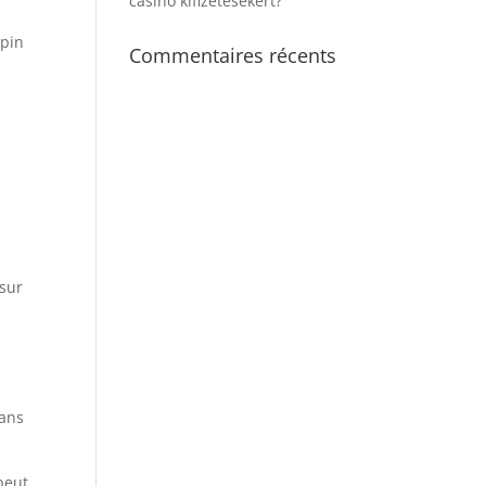
casino kifizetésekért?
spin
Commentaires récents
 sur
sans
peut