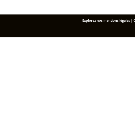
Explorez nos
mentions légales
| 