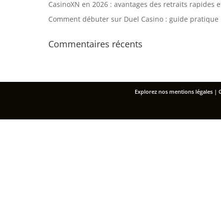
CasinoXN en 2026 : avantages des retraits rapides e
Comment débuter sur Duel Casino : guide pratique 
Commentaires récents
Explorez nos
mentions légales
| 