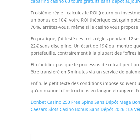
cabarino casino 60 tours gratuits sans dépôt aujourd’h
Troisième règle : calculez le ROI (return on investm
un bonus de 10 €, votre ROI théorique est (gain potenti
70 %, arrêtez‑vous, même si le casino vous propose un
En pratique, j’ai testé ces trois règles pendant 12 s
22 € sans discipline. Un écart de 19 € qui montre 
portefeuille, contrairement à la plupart des “offres i
Et n’oubliez pas que le processus de retrait peut p
être transféré en 5 minutes via un service de paiem
Enfin, le petit texte des conditions impose souvent u
qu’un manuel d’instructions en langue étrangère. F
Donbet Casino 250 Free Spins Sans Dépôt Méga Bonu
Caesars Slots Casino Bonus Sans Dépôt 2026 : La V