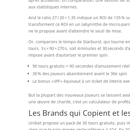
après activation. En comparaison, une session de 50
aux statistiques internes.
And le ratio 27 / 20 = 1,35 indique un ROI de 135 % s
transforment ce ROI en un labyrinthe de micro‑paris.
ne le propose avant d’atteindre le seuil de mise.
Or, comparons le tempo de Starburst, qui tourne en 
tours. 3 s × 90 = 270 s, soit 4 minutes et 30 seconds
impose avant d’autoriser le premier spin.
90 tours gratuits ≈ 90 secondes d’amusement réel
30 % des joueurs abandonnent avant le 30e spin
Le bonus « VIP » équivaut à un ticket de loterie av
But la plupart des nouveaux joueurs se laissent avoir 
une œuvre de charité, c’est un calculateur de profits.
Les Brands qui Copient et les
Unibet propose un pack de 30 tours gratuits, puis im
alors que le gain moyen reste inférieur à 10 €. En 