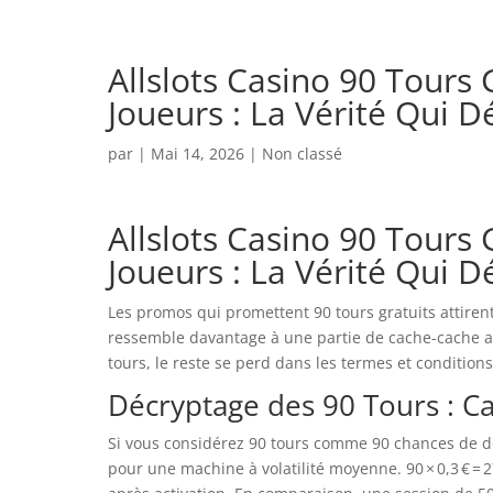
Allslots Casino 90 Tours
Joueurs : La Vérité Qui 
par
|
Mai 14, 2026
| Non classé
Allslots Casino 90 Tours
Joueurs : La Vérité Qui 
Les promos qui promettent 90 tours gratuits attirent 
ressemble davantage à une partie de cache-cache av
tours, le reste se perd dans les termes et conditio
Décryptage des 90 Tours : C
Si vous considérez 90 tours comme 90 chances de do
pour une machine à volatilité moyenne. 90 × 0,3 € = 