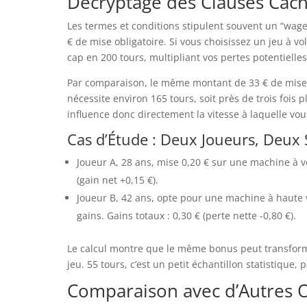
Décryptage des Clauses Cac
Les termes et conditions stipulent souvent un “wager
€ de mise obligatoire. Si vous choisissez un jeu à v
cap en 200 tours, multipliant vos pertes potentielles
Par comparaison, le même montant de 33 € de mise s
nécessite environ 165 tours, soit près de trois fois 
influence donc directement la vitesse à laquelle vou
Cas d’Étude : Deux Joueurs, Deux 
Joueur A, 28 ans, mise 0,20 € sur une machine à vol
(gain net +0,15 €).
Joueur B, 42 ans, opte pour une machine à haute vo
gains. Gains totaux : 0,30 € (perte nette -0,80 €).
Le calcul montre que le même bonus peut transform
jeu. 55 tours, c’est un petit échantillon statistique,
Comparaison avec d’Autres O