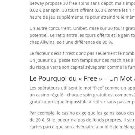
Betway propose 30 free spins sans dépôt, mais imp
0,02 € par spin, 30 tours offrent 0,60 € contre les 1,
heure de jeu supplémentaire pour atteindre le mê
Un autre concurrent, Unibet, mise sur 20 tours grat
potentiel. Le ratio entre les tours offerts et le gain
chez Allwins, soit une différence de 80 %.
Le facteur décisif n’est donc pas seulement le nombr
Un joueur qui passe son temps sur des machines à 
du risque verra son capital s’évaporer comme la fu
Le Pourquoi du « Free » – Un Mot 
Les opérateurs utilisent le mot “free” comme un app
un casino régulé : chaque spin gratuit est compensé 
gratuit » presque impossible à retirer sans passer 
Par exemple, le casino exige que les gains issus d
de 20 €. Si le joueur n’a pas de fonds propres, il s
cartes parce que son adversaire a oublié de mélang