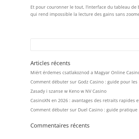
Et pour couronner le tout, l’interface du tableau de 
qui rend impossible la lecture des gains sans zoomer
Articles récents
Miért érdemes csatlakoznod a Magyar Online Casin
Comment débuter sur Godz Casino : guide pour les
Zasady i szanse w Keno w NV Casino
CasinoXN en 2026 : avantages des retraits rapides e
Comment débuter sur Duel Casino : guide pratique 
Commentaires récents