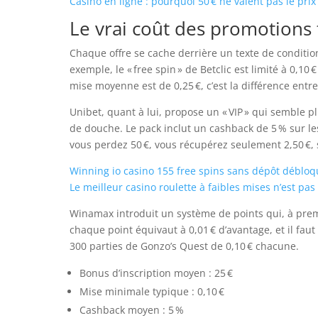
Casino en ligne : pourquoi 50 € ne valent pas le p
Le vrai coût des promotion
Chaque offre se cache derrière un texte de condition
exemple, le « free spin » de Betclic est limité à 0,
mise moyenne est de 0,25 €, c’est la différence entr
Unibet, quant à lui, propose un « VIP » qui semble
de douche. Le pack inclut un cashback de 5 % sur les
vous perdez 50 €, vous récupérez seulement 2,50 €, s
Winning io casino 155 free spins sans dépôt débloq
Le meilleur casino roulette à faibles mises n’est pa
Winamax introduit un système de points qui, à prem
chaque point équivaut à 0,01 € d’avantage, et il fau
300 parties de Gonzo’s Quest de 0,10 € chacune.
Bonus d’inscription moyen : 25 €
Mise minimale typique : 0,10 €
Cashback moyen : 5 %