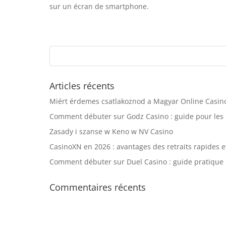
sur un écran de smartphone.
Articles récents
Miért érdemes csatlakoznod a Magyar Online Casin
Comment débuter sur Godz Casino : guide pour les
Zasady i szanse w Keno w NV Casino
CasinoXN en 2026 : avantages des retraits rapides e
Comment débuter sur Duel Casino : guide pratique 
Commentaires récents