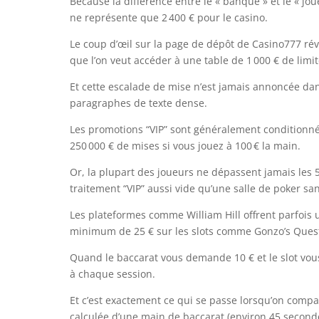
Because la différence entre le « banque » et le « j
ne représente que 2 400 € pour le casino.
Le coup d’œil sur la page de dépôt de Casino777 ré
que l’on veut accéder à une table de 1 000 € de limi
Et cette escalade de mise n’est jamais annoncée dan
paragraphes de texte dense.
Les promotions “VIP” sont généralement conditionné
250 000 € de mises si vous jouez à 100 € la main.
Or, la plupart des joueurs ne dépassent jamais les
traitement “VIP” aussi vide qu’une salle de poker sa
Les plateformes comme William Hill offrent parfois
minimum de 25 € sur les slots comme Gonzo’s Ques
Quand le baccarat vous demande 10 € et le slot vous
à chaque session.
Et c’est exactement ce qui se passe lorsqu’on compar
calculée d’une main de baccarat (environ 45 second