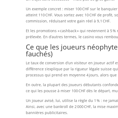
Un exemple concret : miser 100 CHF sur le banquier 
atteint 110 CHF. Vous sortez avec 10 CHF de profit, s
commission, réduisant votre gain réel à 9,1 CHF.
Et les promotions « cashback » qui reviennent à 5 %
prélevée. En d’autres termes, le casino vous rembour
Ce que les joueurs néophytes
fauchés)
Le taux de conversion d’un visiteur en joueur actif e
différence s’explique par la rigueur légale suisse q
processus qui prend en moyenne 4 jours, alors que 
En outre, la plupart des joueurs débutants confond
ce qui les pousse à miser 100 CHF dès le départ, mult
Un joueur avisé, lui, utilise la règle du 1 % : ne ja
Ainsi, avec une bankroll de 2 000 CHF, la mise maxi
bannières publicitaires.