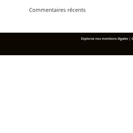
Commentaires récents
Explorez nos
mentions légales
| 