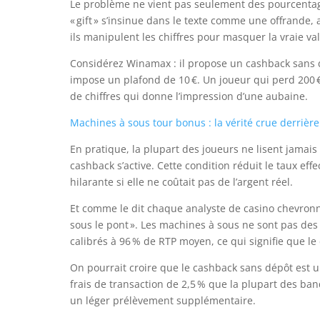
Le problème ne vient pas seulement des pourcentage
« gift » s’insinue dans le texte comme une offrande, 
ils manipulent les chiffres pour masquer la vraie va
Considérez Winamax : il propose un cashback sans d
impose un plafond de 10 €. Un joueur qui perd 200 €
de chiffres qui donne l’impression d’une aubaine.
Machines à sous tour bonus : la vérité crue derrière 
En pratique, la plupart des joueurs ne lisent jamais 
cashback s’active. Cette condition réduit le taux effe
hilarante si elle ne coûtait pas de l’argent réel.
Et comme le dit chaque analyste de casino chevronné,
sous le pont ». Les machines à sous ne sont pas des
calibrés à 96 % de RTP moyen, ce qui signifie que le
On pourrait croire que le cashback sans dépôt est un
frais de transaction de 2,5 % que la plupart des ban
un léger prélèvement supplémentaire.