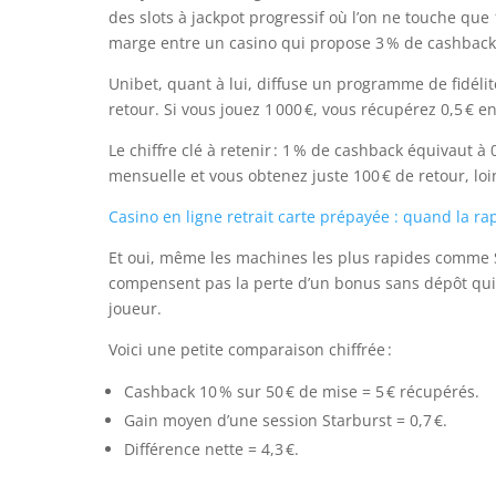
des slots à jackpot progressif où l’on ne touche que
marge entre un casino qui propose 3 % de cashback 
Unibet, quant à lui, diffuse un programme de fidéli
retour. Si vous jouez 1 000 €, vous récupérez 0,5 € en
Le chiffre clé à retenir : 1 % de cashback équivaut à
mensuelle et vous obtenez juste 100 € de retour, loi
Casino en ligne retrait carte prépayée : quand la ra
Et oui, même les machines les plus rapides comme S
compensent pas la perte d’un bonus sans dépôt qui s
joueur.
Voici une petite comparaison chiffrée :
Cashback 10 % sur 50 € de mise = 5 € récupérés.
Gain moyen d’une session Starburst = 0,7 €.
Différence nette = 4,3 €.