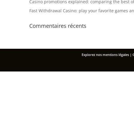
Casino promotions explained: comparing the best of
Fast Withdrawal Casino: play your favorite games a
Commentaires récents
Explorez nos
mentions légales
| 