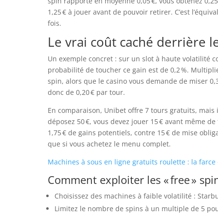
spin rapporte en moyenne 0,05 €, vous obtenez 0,25 
1,25 € à jouer avant de pouvoir retirer. C’est l’équiva
fois.
Le vrai coût caché derrière 
Un exemple concret : sur un slot à haute volatilité
probabilité de toucher ce gain est de 0,2 %. Multipl
spin, alors que le casino vous demande de miser 0,
donc de 0,20 € par tour.
En comparaison, Unibet offre 7 tours gratuits, mais 
déposez 50 €, vous devez jouer 15 € avant même de t
1,75 € de gains potentiels, contre 15 € de mise obli
que si vous achetez le menu complet.
Machines à sous en ligne gratuits roulette : la far
Comment exploiter les « free » spin
Choisissez des machines à faible volatilité : Starb
Limitez le nombre de spins à un multiple de 5 pour 