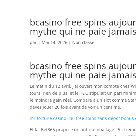
bcasino free spins aujour
mythe qui ne paie jamai
par
|
Mai 14, 2026
| Non classé
bcasino free spins aujour
mythe qui ne paie jamai
Le matin du 12 avril, j’ai ouvert mon compte chez Win
tours, rien de plus, et le T&C stipulait un pari mini
le moindre gain réel. Comparé à un slot comme Starb
devez jouer 20 fois avant de voir un centime.
mr fortune casino 230 free spins sans dépôt bonus d
Et là, Bet365 propose un autre emballage : 5 « free 