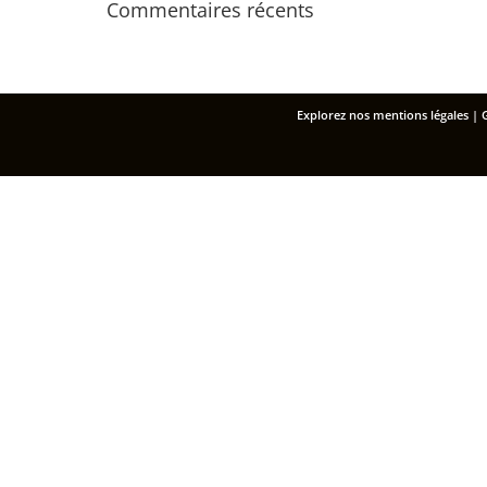
Commentaires récents
Explorez nos
mentions légales
| 