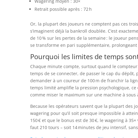
Wagering moyen : 30×
Retrait possible après : 72 h
Or, la plupart des joueurs ne comptent pas ces trois
s’imaginent déjà la bankroll doublée. C’est exact
de 10 % sur les pertes de la semaine : le joueur pe
se transforme en pari supplémentaire, prolongeant 
Pourquoi les limites de temps sont
Chaque minute compte, surtout quand le compteur to
temps de se connecter, de passer le cap du dépôt, p
demander à un coureur de 100 m de franchir la ligne
temps limité amplifie la pression psychologique, ce
comme miser le maximum sur une machine à sous à h
Because les opérateurs savent que la plupart des jo
wagering pour qu’il soit presque impossible à atteindr
150 € et que le bonus est de 30 €, le wagering à 35× 
faut 210 tours – soit 14 minutes de jeu intensif, sans