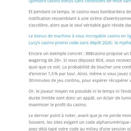
Spinsbro casino bonus sans conditions de mise sans 
Et pendant ce temps, le casino vous bombardera de n
notification ressemblant à une sirène d’avertisse
s’accélère, alors que le seul véritable gain réside 
Le bonus de machine à sous incroyable casino en li
Lucy’s casino promo code sans dépôt 2026 : le mythe
Encore un exemple concret : 888casino propose un b
wagering de 28×. Si vous déposez 80 €, vous recevez
quoi que ce soit. La probabilité de toucher une c
d’environ 1,5 % par tour. Ainsi, même si vous jouez 
30 minutes de jeu continu, pour espérer récupérer 
Or, le joueur moyen ne possède ni le temps ni l’en
durée limitée sont donc un appât, un éclair de lum
maximiser le profit du casino.
Le dernier point à noter, avant que je ne perde mon 
Souvent, les sites exigent un code alphanumérique d
avez déjà tapé votre code au milieu d’une session o