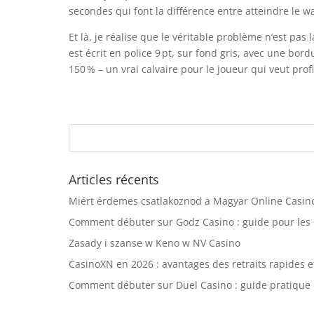
secondes qui font la différence entre atteindre le 
Et là, je réalise que le véritable problème n’est pas 
est écrit en police 9 pt, sur fond gris, avec une bor
150 % – un vrai calvaire pour le joueur qui veut pro
Articles récents
Miért érdemes csatlakoznod a Magyar Online Casin
Comment débuter sur Godz Casino : guide pour les
Zasady i szanse w Keno w NV Casino
CasinoXN en 2026 : avantages des retraits rapides e
Comment débuter sur Duel Casino : guide pratique 