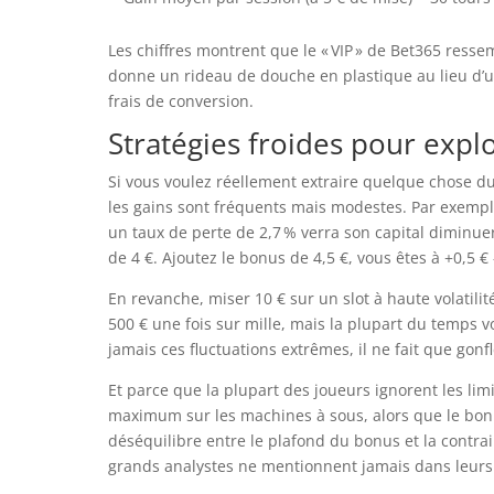
Les chiffres montrent que le « VIP » de Bet365 ress
donne un rideau de douche en plastique au lieu d’une
frais de conversion.
Stratégies froides pour expl
Si vous voulez réellement extraire quelque chose du
les gains sont fréquents mais modestes. Par exempl
un taux de perte de 2,7 % verra son capital diminuer
de 4 €. Ajoutez le bonus de 4,5 €, vous êtes à +0,5 
En revanche, miser 10 € sur un slot à haute volatil
500 € une fois sur mille, mais la plupart du temps 
jamais ces fluctuations extrêmes, il ne fait que gonfl
Et parce que la plupart des joueurs ignorent les lim
maximum sur les machines à sous, alors que le bonus
déséquilibre entre le plafond du bonus et la contr
grands analystes ne mentionnent jamais dans leurs