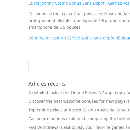
Le roi Johnny Casino Bonus Sans Dépôt : Gardez vos 
Et comme si tout cela n’était pas assez frustrant, l
pratiquement illisible : une typo de 9,5 pt qui rend 
smartphone de 5,5 pouces.
Winning io casino 155 free spins sans dépôt débloq
Articles récents
A detailed look at the Online Pokies NZ app: enjoy 
Discover the best welcome bonuses for new players 
Top online pokies at Rocket Casino Australia: What
Casino promotions explained: comparing the best of
Fast Withdrawal Casino: play your favorite games a