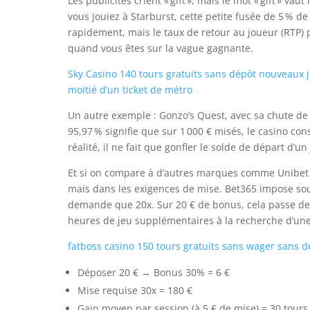
Les publicités crient « gift », mais le mot « gift » 
vous jouiez à Starburst, cette petite fusée de 5 % de
rapidement, mais le taux de retour au joueur (RTP)
quand vous êtes sur la vague gagnante.
Sky Casino 140 tours gratuits sans dépôt nouveaux j
moitié d’un ticket de métro
Un autre exemple : Gonzo’s Quest, avec sa chute de
95,97 % signifie que sur 1 000 € misés, le casino c
réalité, il ne fait que gonfler le solde de départ d’un
Et si on compare à d’autres marques comme Unibet o
mais dans les exigences de mise. Bet365 impose so
demande que 20x. Sur 20 € de bonus, cela passe de 6
heures de jeu supplémentaires à la recherche d’un
fatboss casino 150 tours gratuits sans wager sans dé
Déposer 20 € → Bonus 30% = 6 €
Mise requise 30x = 180 €
Gain moyen par session (à 5 € de mise) = 30 tours