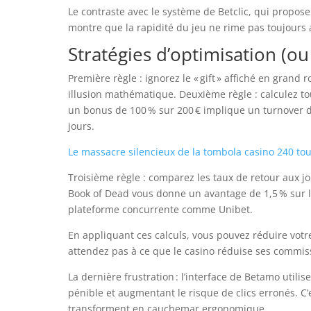
Le contraste avec le système de Betclic, qui propose
montre que la rapidité du jeu ne rime pas toujours 
Stratégies d’optimisation (o
Première règle : ignorez le « gift » affiché en grand
illusion mathématique. Deuxième règle : calculez to
un bonus de 100 % sur 200 € implique un turnover de
jours.
Le massacre silencieux de la tombola casino 240 tou
Troisième règle : comparez les taux de retour aux 
Book of Dead vous donne un avantage de 1,5 % sur l
plateforme concurrente comme Unibet.
En appliquant ces calculs, vous pouvez réduire votr
attendez pas à ce que le casino réduise ses commis
La dernière frustration : l’interface de Betamo utili
pénible et augmentant le risque de clics erronés. C’
transforment en cauchemar ergonomique.