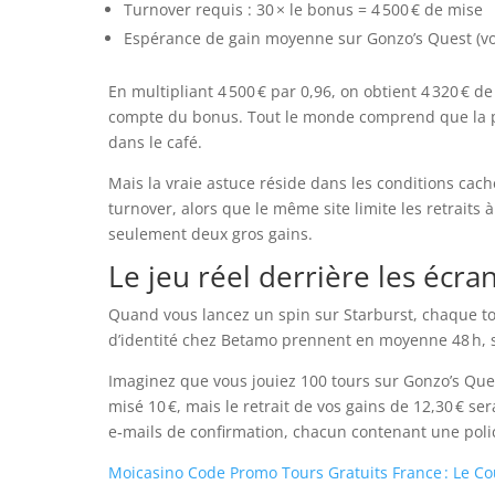
Turnover requis : 30 × le bonus = 4 500 € de mise
Espérance de gain moyenne sur Gonzo’s Quest (vola
En multipliant 4 500 € par 0,96, on obtient 4 320 € d
compte du bonus. Tout le monde comprend que la 
dans le café.
Mais la vraie astuce réside dans les conditions cach
turnover, alors que le même site limite les retraits 
seulement deux gros gains.
Le jeu réel derrière les écra
Quand vous lancez un spin sur Starburst, chaque to
d’identité chez Betamo prennent en moyenne 48 h, so
Imaginez que vous jouiez 100 tours sur Gonzo’s Ques
misé 10 €, mais le retrait de vos gains de 12,30 € s
e‑mails de confirmation, chacun contenant une police
Moicasino Code Promo Tours Gratuits France : Le 