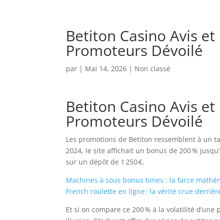
Betiton Casino Avis e
Promoteurs Dévoilé
par
|
Mai 14, 2026
| Non classé
Betiton Casino Avis e
Promoteurs Dévoilé
Les promotions de Betiton ressemblent à un t
2024, le site affichait un bonus de 200 % jusqu’
sur un dépôt de 1 250 €.
Machines à sous bonus times : la farce mathé
French roulette en ligne : la vérité crue derrièr
Et si on compare ce 200 % à la volatilité d’une