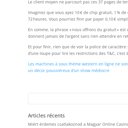
Le client moyen ne parcourt pas ces 37 pages de te
Imaginez que vous ayez 10 € de chip gratuit, 1 % de
72 heures. Vous pourriez finir par payer 0,10 € simp
En somme, la phrase « nous offrons du gratuit » est 
donnent jamais de l’argent sans rien attendre en re
Et pour finir, rien que de voir la police de caractè
d’une loupe pour lire les restrictions des T&C, c’est
Les machines à sous thème western en ligne ne sont
un décor poussiéreux d’un show médiocre
Articles récents
Miért érdemes csatlakoznod a Magyar Online Casin