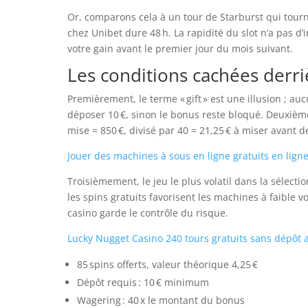
Or, comparons cela à un tour de Starburst qui tourne
chez Unibet dure 48 h. La rapidité du slot n’a pas d
votre gain avant le premier jour du mois suivant.
Les conditions cachées derrièr
Premièrement, le terme « gift » est une illusion ; a
déposer 10 €, sinon le bonus reste bloqué. Deuxièmem
mise = 850 €, divisé par 40 = 21,25 € à miser avant 
Jouer des machines à sous en ligne gratuits en ligne
Troisièmement, le jeu le plus volatil dans la sélecti
les spins gratuits favorisent les machines à faible v
casino garde le contrôle du risque.
Lucky Nugget Casino 240 tours gratuits sans dépôt a
85 spins offerts, valeur théorique 4,25 €
Dépôt requis : 10 € minimum
Wagering : 40 x le montant du bonus