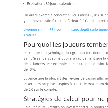
Expiration : 30 jours calendrier
Un autre exemple concret : si vous misez 0,20 € sur c
gain moyen estimé reste inférieur à 2 €, soit un ret
vivemon casino 65 free spins sans dépôt code bonus 
gratuite
Pourquoi les joueurs tombent
Parce que la psychologie du « gratuit » fonctionne c
Saint Graal de 85 spins oubliera rapidement que la v
de 85 lancers. Par exemple, sur 1 000 spins de slot,
de -3 %.
Et parce que la plupart des revues de casino affich
PokerStars propose 10 spins à 0,10 €, le maximum de
de 2 € sur le compte.
Stratégies de calcul pour ne 
Calculer le ROI (return on investment) d’un bonus 