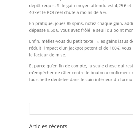
dépôt requis. Si le gain moyen attendu est 4,25 € et 
40 x et le ROI réel chute à moins de 5 %.
En pratique, jouez 85 spins, notez chaque gain, add
dépasse 9,50 €, vous avez frôlé le seuil du point mor
Enfin, méfiez‑vous du petit texte : « les gains issus d
réduit l’impact d’un jackpot potentiel de 100 €, vo
le facteur de mise.
Et parce qu’en fin de compte, la seule chose qui rest
m’empêcher de râler contre le bouton « confirmer » 
fourchette dentelée dans le coin inférieur du formula
Articles récents