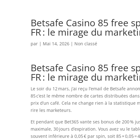
Betsafe Casino 85 free sp
FR : le mirage du marketi
par
|
Mai 14, 2026
| Non classé
Betsafe Casino 85 free sp
FR : le mirage du marketi
Le soir du 12 mars, j’ai reçu l’email de Betsafe anno
85 c’est le même nombre de cartes distribuées dans 
prix d’un café. Cela ne change rien à la statistique
rire les marketeurs.
Et pendant que Bet365 vante ses bonus de 200 % jusqu
maximale, 30 jours d’expiration. Vous avez vu le table
souvent inférieure à 0,05 € par spin, soit 85 × 0,05 = 4