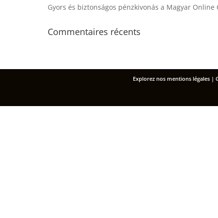
Gyors és biztonságos pénzkivonás a Magyar Online 
Commentaires récents
Explorez nos
mentions légales
| 