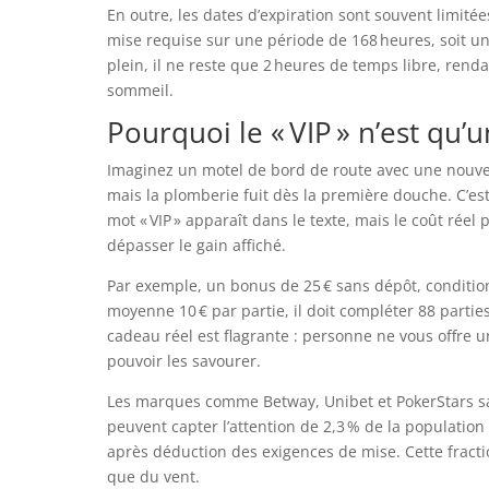
En outre, les dates d’expiration sont souvent limitées
mise requise sur une période de 168 heures, soit un
plein, il ne reste que 2 heures de temps libre, rend
sommeil.
Pourquoi le « VIP » n’est qu’
Imaginez un motel de bord de route avec une nouvel
mais la plomberie fuit dès la première douche. C’est 
mot « VIP » apparaît dans le texte, mais le coût réel 
dépasser le gain affiché.
Par exemple, un bonus de 25 € sans dépôt, condition
moyenne 10 € par partie, il doit compléter 88 partie
cadeau réel est flagrante : personne ne vous offre 
pouvoir les savourer.
Les marques comme Betway, Unibet et PokerStars saven
peuvent capter l’attention de 2,3 % de la population
après déduction des exigences de mise. Cette fract
que du vent.