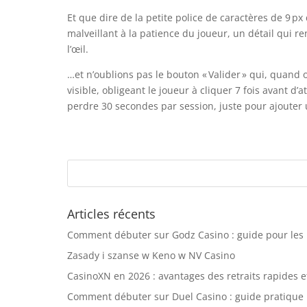
Et que dire de la petite police de caractères de 9 px 
malveillant à la patience du joueur, un détail qui r
l’œil.
…et n’oublions pas le bouton « Valider » qui, quand 
visible, obligeant le joueur à cliquer 7 fois avant d’
perdre 30 secondes par session, juste pour ajouter 
Articles récents
Comment débuter sur Godz Casino : guide pour les
Zasady i szanse w Keno w NV Casino
CasinoXN en 2026 : avantages des retraits rapides e
Comment débuter sur Duel Casino : guide pratique 