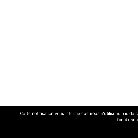
Cette notification vous informe que nous n'utilisons pas de
fonctionne