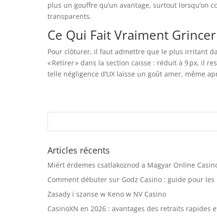
plus un gouffre qu’un avantage, surtout lorsqu’on c
transparents.
Ce Qui Fait Vraiment Grincer
Pour clôturer, il faut admettre que le plus irritant d
« Retirer » dans la section caisse : réduit à 9 px, i
telle négligence d’UX laisse un goût amer, même a
Articles récents
Miért érdemes csatlakoznod a Magyar Online Casin
Comment débuter sur Godz Casino : guide pour les
Zasady i szanse w Keno w NV Casino
CasinoXN en 2026 : avantages des retraits rapides e