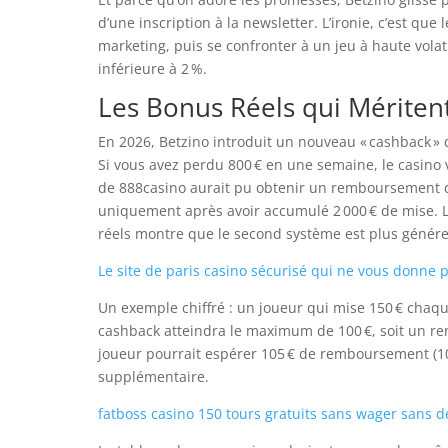
d’une inscription à la newsletter. L’ironie, c’est qu
marketing, puis se confronter à un jeu à haute volati
inférieure à 2 %.
Les Bonus Réels qui Méritent
En 2026, Betzino introduit un nouveau « cashback » 
Si vous avez perdu 800 € en une semaine, le casino 
de 888casino aurait pu obtenir un remboursement d
uniquement après avoir accumulé 2 000 € de mise. Les
réels montre que le second système est plus génére
Le site de paris casino sécurisé qui ne vous donne p
Un exemple chiffré : un joueur qui mise 150 € chaque
cashback atteindra le maximum de 100 €, soit un r
joueur pourrait espérer 105 € de remboursement (10
supplémentaire.
fatboss casino 150 tours gratuits sans wager sans dé