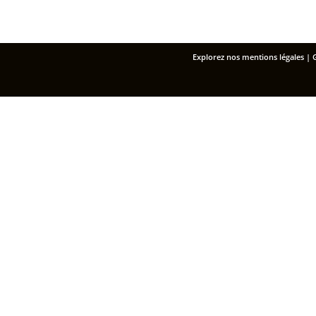
Explorez nos
mentions légales
| 