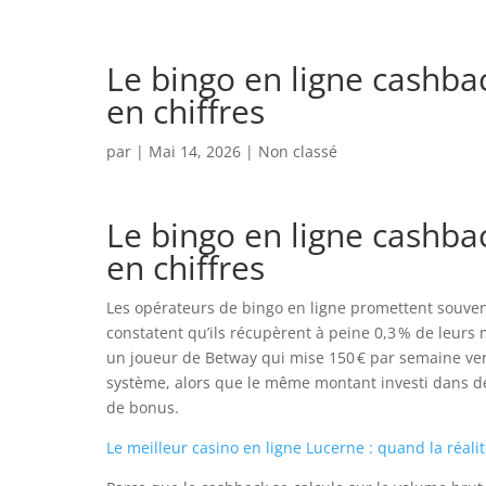
Le bingo en ligne cashba
en chiffres
par
|
Mai 14, 2026
| Non classé
Le bingo en ligne cashba
en chiffres
Les opérateurs de bingo en ligne promettent souven
constatent qu’ils récupèrent à peine 0,3 % de leurs 
un joueur de Betway qui mise 150 € par semaine ve
système, alors que le même montant investi dans 
de bonus.
Le meilleur casino en ligne Lucerne : quand la réal