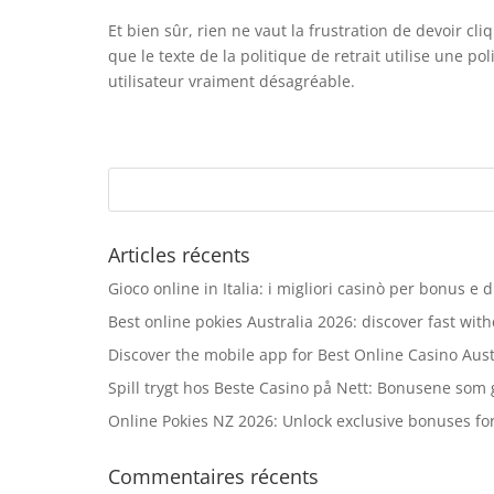
Et bien sûr, rien ne vaut la frustration de devoir cl
que le texte de la politique de retrait utilise une pol
utilisateur vraiment désagréable.
Articles récents
Gioco online in Italia: i migliori casinò per bonus e 
Best online pokies Australia 2026: discover fast wi
Discover the mobile app for Best Online Casino Austr
Spill trygt hos Beste Casino på Nett: Bonusene som 
Online Pokies NZ 2026: Unlock exclusive bonuses f
Commentaires récents