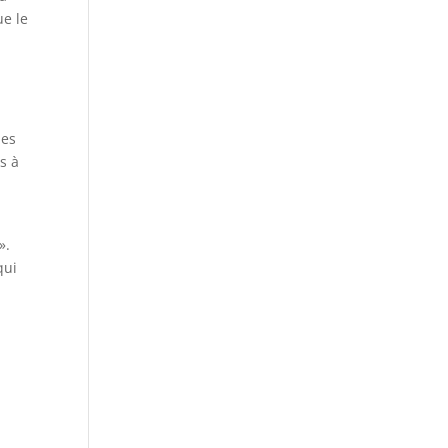
ue le
les
es à
».
qui
é