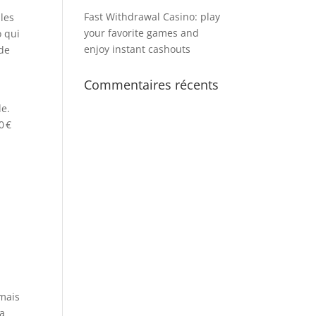
Fast Withdrawal Casino: play
 les
your favorite games and
o qui
enjoy instant cashouts
 de
Commentaires récents
,
le.
0 €
e
 mais
la