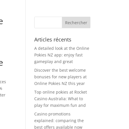
e
Articles récents
A detailed look at the Online
Pokies NZ app: enjoy fast
e
gameplay and great
Discover the best welcome
bonuses for new players at
ices
Online Pokies NZ this year
 %
Top online pokies at Rocket
ter
Casino Australia: What to
play for maximum fun and
Casino promotions
explained: comparing the
best offers available now