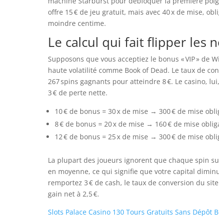
machine Starburst pour débloquer la première poig
offre 15 € de jeu gratuit, mais avec 40 x de mise, ob
moindre centime.
Le calcul qui fait flipper les 
Supposons que vous acceptiez le bonus « VIP » de W
haute volatilité comme Book of Dead. Le taux de conv
267 spins gagnants pour atteindre 8 €. Le casino, lui
3 € de perte nette.
10 € de bonus = 30 x de mise → 300 € de mise obli
8 € de bonus = 20 x de mise → 160 € de mise obliga
12 € de bonus = 25 x de mise → 300 € de mise obli
La plupart des joueurs ignorent que chaque spin su
en moyenne, ce qui signifie que votre capital dimin
remportez 3 € de cash, le taux de conversion du site
gain net à 2,5 €.
Slots Palace Casino 130 Tours Gratuits Sans Dépôt Bo