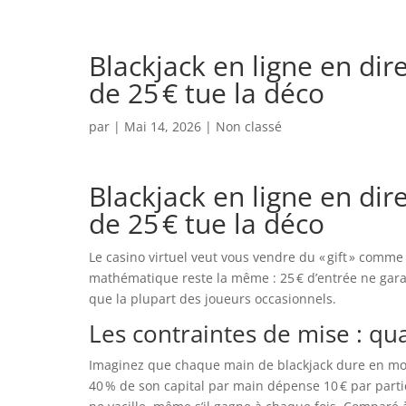
Blackjack en ligne en di
de 25 € tue la déco
par
|
Mai 14, 2026
| Non classé
Blackjack en ligne en di
de 25 € tue la déco
Le casino virtuel veut vous vendre du « gift » comme s
mathématique reste la même : 25 € d’entrée ne garant
que la plupart des joueurs occasionnels.
Les contraintes de mise : qua
Imaginez que chaque main de blackjack dure en moy
40 % de son capital par main dépense 10 € par partie