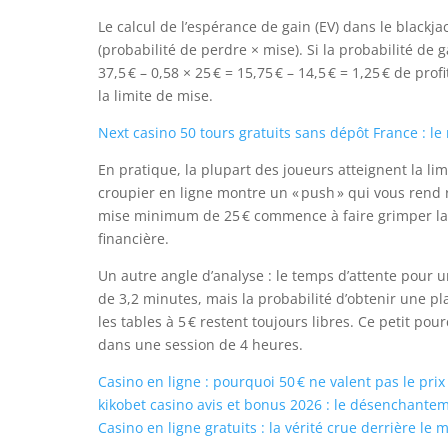
Le calcul de l’espérance de gain (EV) dans le blackja
(probabilité de perdre × mise). Si la probabilité de g
37,5 € – 0,58 × 25 € = 15,75 € – 14,5 € = 1,25 € de p
la limite de mise.
Next casino 50 tours gratuits sans dépôt France : le
En pratique, la plupart des joueurs atteignent la li
croupier en ligne montre un « push » qui vous rend r
mise minimum de 25 € commence à faire grimper la 
financière.
Un autre angle d’analyse : le temps d’attente pour u
de 3,2 minutes, mais la probabilité d’obtenir une pl
les tables à 5 € restent toujours libres. Ce petit po
dans une session de 4 heures.
Casino en ligne : pourquoi 50 € ne valent pas le p
kikobet casino avis et bonus 2026 : le désenchantem
Casino en ligne gratuits : la vérité crue derrière le