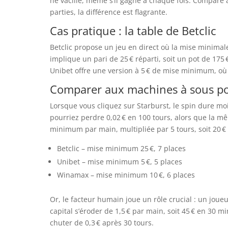
ne vacille, même s’il gagne à chaque fois. Comparé 
parties, la différence est flagrante.
Cas pratique : la table de Betclic
Betclic propose un jeu en direct où la mise minimale
implique un pari de 25 € réparti, soit un pot de 175
Unibet offre une version à 5 € de mise minimum, où
Comparer aux machines à sous pou
Lorsque vous cliquez sur Starburst, le spin dure moi
pourriez perdre 0,02 € en 100 tours, alors que la mê
minimum par main, multipliée par 5 tours, soit 20 € 
Betclic – mise minimum 25 €, 7 places
Unibet – mise minimum 5 €, 5 places
Winamax – mise minimum 10 €, 6 places
Or, le facteur humain joue un rôle crucial : un jou
capital s’éroder de 1,5 € par main, soit 45 € en 30 
chuter de 0,3 € après 30 tours.