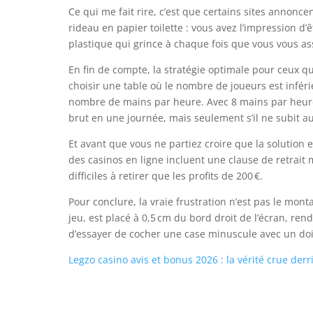
Ce qui me fait rire, c’est que certains sites annonc
rideau en papier toilette : vous avez l’impression d’
plastique qui grince à chaque fois que vous vous as
En fin de compte, la stratégie optimale pour ceux q
choisir une table où le nombre de joueurs est inféri
nombre de mains par heure. Avec 8 mains par heure
brut en une journée, mais seulement s’il ne subit au
Et avant que vous ne partiez croire que la solution
des casinos en ligne incluent une clause de retrait
difficiles à retirer que les profits de 200 €.
Pour conclure, la vraie frustration n’est pas le mont
jeu, est placé à 0,5 cm du bord droit de l’écran, ren
d’essayer de cocher une case minuscule avec un doi
Legzo casino avis et bonus 2026 : la vérité crue derr