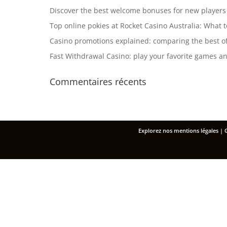
Discover the best welcome bonuses for new players 
Top online pokies at Rocket Casino Australia: What
Casino promotions explained: comparing the best of
Fast Withdrawal Casino: play your favorite games a
Commentaires récents
Explorez nos
mentions légales
| 