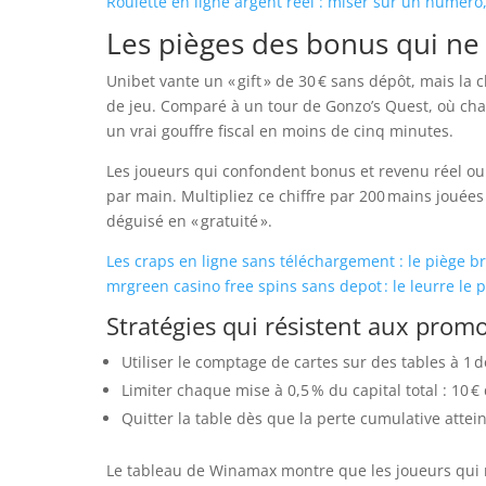
Roulette en ligne argent réel : miser sur un numéro, 
Les pièges des bonus qui ne 
Unibet vante un « gift » de 30 € sans dépôt, mais la 
de jeu. Comparé à un tour de Gonzo’s Quest, où cha
un vrai gouffre fiscal en moins de cinq minutes.
Les joueurs qui confondent bonus et revenu réel oub
par main. Multipliez ce chiffre par 200 mains jouée
déguisé en « gratuité ».
Les craps en ligne sans téléchargement : le piège bri
mrgreen casino free spins sans depot : le leurre le
Stratégies qui résistent aux prom
Utiliser le comptage de cartes sur des tables à 1 d
Limiter chaque mise à 0,5 % du capital total : 10 €
Quitter la table dès que la perte cumulative atteint
Le tableau de Winamax montre que les joueurs qui re