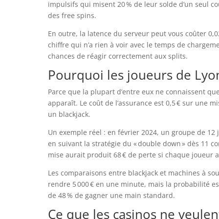
impulsifs qui misent 20 % de leur solde d’un seul coup
des free spins.
En outre, la latence du serveur peut vous coûter 0,
chiffre qui n’a rien à voir avec le temps de charge
chances de réagir correctement aux splits.
Pourquoi les joueurs de Lyon
Parce que la plupart d’entre eux ne connaissent que
apparaît. Le coût de l’assurance est 0,5 € sur une mi
un blackjack.
Un exemple réel : en février 2024, un groupe de 12 j
en suivant la stratégie du « double down » dès 11 co
mise aurait produit 68 € de perte si chaque joueur a
Les comparaisons entre blackjack et machines à sous
rendre 5 000 € en une minute, mais la probabilité es
de 48 % de gagner une main standard.
Ce que les casinos ne veulen