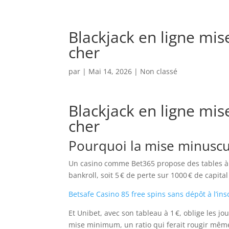
Blackjack en ligne mis
cher
par
|
Mai 14, 2026
| Non classé
Blackjack en ligne mis
cher
Pourquoi la mise minuscu
Un casino comme Bet365 propose des tables à 0,5
bankroll, soit 5 € de perte sur 1000 € de capital
Betsafe Casino 85 free spins sans dépôt à l’ins
Et Unibet, avec son tableau à 1 €, oblige les j
mise minimum, un ratio qui ferait rougir même