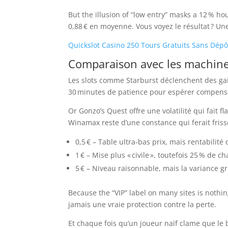
But the illusion of “low entry” masks a 12 % 
0,88 € en moyenne. Vous voyez le résultat ? Une
Quickslot Casino 250 Tours Gratuits Sans Dépôt
Comparaison avec les machine
Les slots comme Starburst déclenchent des gai
30 minutes de patience pour espérer compens
Or Gonzo’s Quest offre une volatilité qui fait 
Winamax reste d’une constance qui ferait fri
0,5 € – Table ultra‑bas prix, mais rentabilité 
1 € – Mise plus « civile », toutefois 25 % de
5 € – Niveau raisonnable, mais la variance gri
Because the “VIP” label on many sites is nothin
jamais une vraie protection contre la perte.
Et chaque fois qu’un joueur naïf clame que le b