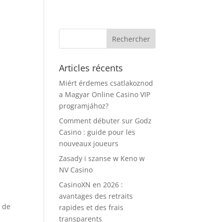
Articles récents
Miért érdemes csatlakoznod
a Magyar Online Casino VIP
programjához?
Comment débuter sur Godz
Casino : guide pour les
nouveaux joueurs
Zasady i szanse w Keno w
NV Casino
CasinoXN en 2026 :
avantages des retraits
l de
rapides et des frais
transparents