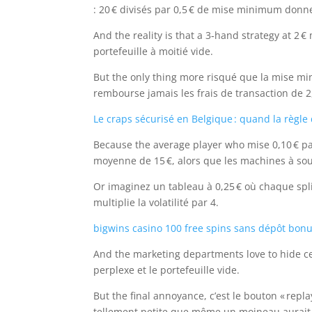
: 20 € divisés par 0,5 € de mise minimum donnen
And the reality is that a 3‑hand strategy at 
portefeuille à moitié vide.
But the only thing more risqué que la mise min
rembourse jamais les frais de transaction de 2
Le craps sécurisé en Belgique : quand la règl
Because the average player who mise 0,10 € par
moyenne de 15 €, alors que les machines à sou
Or imaginez un tableau à 0,25 € où chaque spli
multiplie la volatilité par 4.
bigwins casino 100 free spins sans dépôt bonus 
And the marketing departments love to hide ce
perplexe et le portefeuille vide.
But the final annoyance, c’est le bouton « repl
tellement petite que même un moineau aurait 