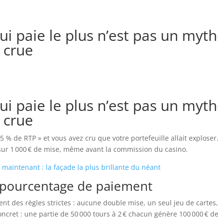
ui paie le plus n’est pas un myth
 crue
ui paie le plus n’est pas un myth
 crue
5 % de RTP » et vous avez cru que votre portefeuille allait exploser
e sur 1 000 € de mise, même avant la commission du casino.
 maintenant : la façade la plus brillante du néant
e pourcentage de paiement
sent des règles strictes : aucune double mise, un seul jeu de cartes,
oncret : une partie de 50 000 tours à 2 € chacun génère 100 000 € d