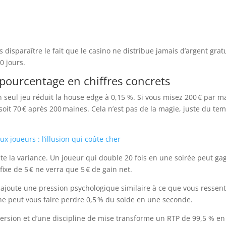
ais disparaître le fait que le casino ne distribue jamais d’argent gratu
0 jours.
 pourcentage en chiffres concrets
n seul jeu réduit la house edge à 0,15 %. Si vous misez 200 € par m
soit 70 € après 200 maines. Cela n’est pas de la magie, juste du te
 joueurs : l’illusion qui coûte cher
te la variance. Un joueur qui double 20 fois en une soirée peut ga
fixe de 5 € ne verra que 5 € de gain net.
ajoute une pression psychologique similaire à ce que vous ressen
e peut vous faire perdre 0,5 % du solde en une seconde.
version et d’une discipline de mise transforme un RTP de 99,5 % e