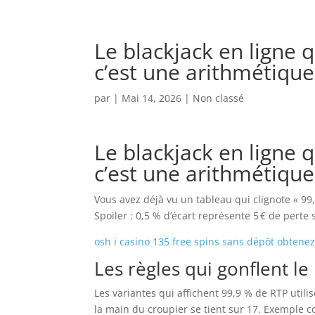
Le blackjack en ligne q
c’est une arithmétique
par
|
Mai 14, 2026
| Non classé
Le blackjack en ligne q
c’est une arithmétique
Vous avez déjà vu un tableau qui clignote « 99,
Spoiler : 0,5 % d’écart représente 5 € de pert
osh i casino 135 free spins sans dépôt obtenez
Les règles qui gonflent l
Les variantes qui affichent 99,9 % de RTP utili
la main du croupier se tient sur 17. Exemple c