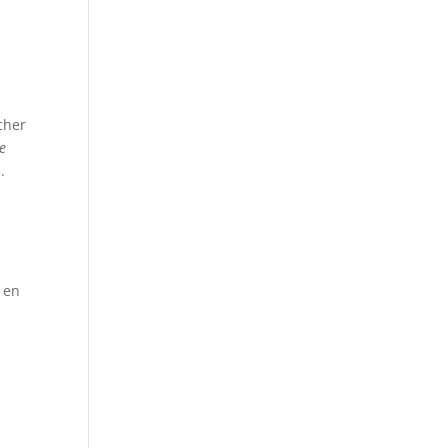
cher
ve
.
€ en