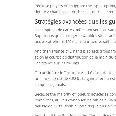
Because players often ignore the “split” option,
donne 2 chances de toucher 18 contre le crou
Stratégies avancées que les g
Le comptage de cartes, même en version “sans 
Supposons que vous gériez 4 tables simultané
pouvez atteindre 120 mains par heure, soit plu
And the variance of 2‑hand blackjack drops f
selon la courbe de distribution de la main du c
l’on trouve sur les forums.
Or considérez le “insurance” : 1 € d’assurance 
un blackjack est de 4,82 %. Le gain attendu es
compense jamais.
Because the majority of joueurs novices se conc
PokerStars, au lieu d’analyser les tables où la
hausse de 100 % double votre risque en un clin
And the UI bug that forces the “double down” b