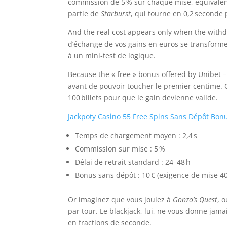
commission de 5 % sur chaque mise, équivalen
partie de
Starburst
, qui tourne en 0,2 seconde p
And the real cost appears only when the withd
d’échange de vos gains en euros se transform
à un mini‑test de logique.
Because the « free » bonus offered by Unibet – 
avant de pouvoir toucher le premier centime. C
100 billets pour que le gain devienne valide.
Jackpoty Casino 55 Free Spins Sans Dépôt Bonu
Temps de chargement moyen : 2,4 s
Commission sur mise : 5 %
Délai de retrait standard : 24–48 h
Bonus sans dépôt : 10 € (exigence de mise 40
Or imaginez que vous jouiez à
Gonzo’s Quest
, 
par tour. Le blackjack, lui, ne vous donne jam
en fractions de seconde.