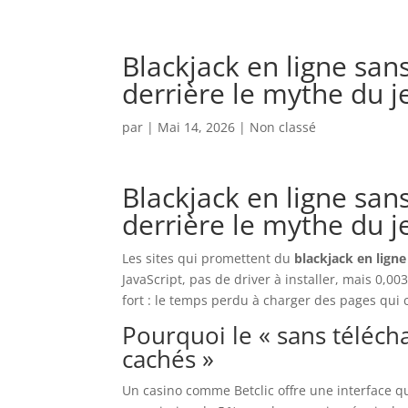
Blackjack en ligne san
derrière le mythe du j
par
|
Mai 14, 2026
| Non classé
Blackjack en ligne san
derrière le mythe du j
Les sites qui promettent du
blackjack en lign
JavaScript, pas de driver à installer, mais 0,0
fort : le temps perdu à charger des pages qui
Pourquoi le « sans télécha
cachés »
Un casino comme Betclic offre une interface q