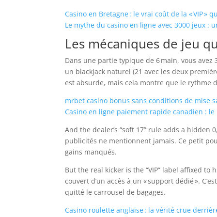
Casino en Bretagne : le vrai coût de la « VIP » 
Le mythe du casino en ligne avec 3000 jeux : u
Les mécaniques de jeu qui
Dans une partie typique de 6 main, vous avez 3
un blackjack naturel (21 avec les deux premièr
est absurde, mais cela montre que le rythme d
mrbet casino bonus sans conditions de mise san
Casino en ligne paiement rapide canadien : le
And the dealer’s “soft 17” rule adds a hidden 
publicités ne mentionnent jamais. Ce petit pou
gains manqués.
But the real kicker is the “VIP” label affixed to
couvert d’un accès à un « support dédié ». C’es
quitté le carrousel de bagages.
Casino roulette anglaise : la vérité crue derrièr