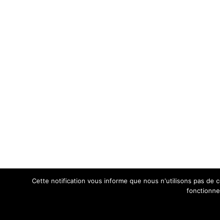
Cette notification vous informe que nous n'utilisons pas de
fonctionne