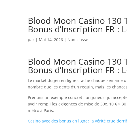
Blood Moon Casino 130 T
Bonus d’Inscription FR : 
par
|
Mai 14, 2026
| Non classé
Blood Moon Casino 130 T
Bonus d’Inscription FR : 
Le market du jeu en ligne crache chaque semaine une
nombre que les dents d’un requin, mais les chances
Prenons un exemple concret : un joueur qui accepte 
avoir rempli les exigences de mise de 30x. 10 € × 30 
métro à Paris.
Casino avec des bonus en ligne : la vérité crue derr