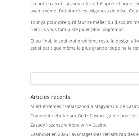
Un autre calcul : si vous retirez 1 € après chaque sér
avant même d’atteindre les exigences de mise. Ce pet
Tout ça pour dire qu’il faut se méfier du discours m
rien; ils vous font juste jouer plus longtemps.
Et au final, le seul vrai problème reste le design aff
est si petit que même la plus grande loupe ne le re
Articles récents
Miért érdemes csatlakoznod a Magyar Online Casin
Comment débuter sur Godz Casino : guide pour les
Zasady i szanse w Keno w NV Casino
CasinoXN en 2026 : avantages des retraits rapides e