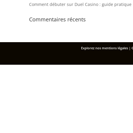
Comment débuter sur Duel Casino : guide pratique 
Commentaires récents
Explorez nos
mentions légales
| 