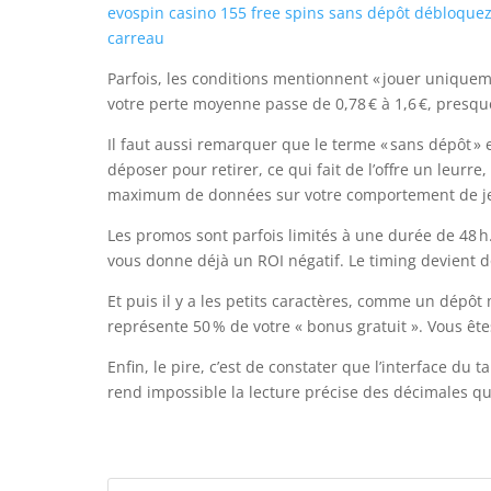
evospin casino 155 free spins sans dépôt débloquez m
carreau
Parfois, les conditions mentionnent « jouer uniquemen
votre perte moyenne passe de 0,78 € à 1,6 €, presque 
Il faut aussi remarquer que le terme « sans dépôt » 
déposer pour retirer, ce qui fait de l’offre un leurr
maximum de données sur votre comportement de j
Les promos sont parfois limités à une durée de 48 h.
vous donne déjà un ROI négatif. Le timing devient 
Et puis il y a les petits caractères, comme un dépôt
représente 50 % de votre « bonus gratuit ». Vous êtes
Enfin, le pire, c’est de constater que l’interface du 
rend impossible la lecture précise des décimales qua