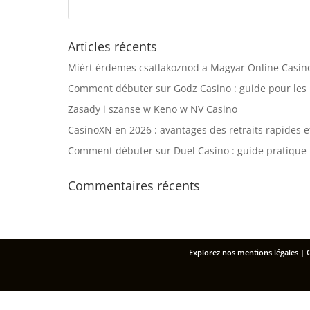
Articles récents
Miért érdemes csatlakoznod a Magyar Online Casin
Comment débuter sur Godz Casino : guide pour les
Zasady i szanse w Keno w NV Casino
CasinoXN en 2026 : avantages des retraits rapides e
Comment débuter sur Duel Casino : guide pratique 
Commentaires récents
Explorez nos
mentions légales
| 