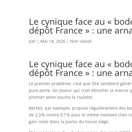
Le cynique face au « bod
dépôt France » : une arn
par
|
Mai 14, 2026
| Non classé
Le cynique face au « bod
dépôt France » : une arn
Le premier problème, c’est que 50 € semblent génér
pure perte. Un joueur qui croit dénicher la manne 
premier jeton touche la roulette.
Bet365, par exemple, propose régulièrement des bo
de 2,3 % contre 0,7 % pour le même montant chez Unib
gain reste dans la poche du house edge.