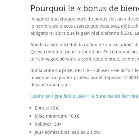
Pourquoi le « bonus de bienv
Imaginez que chaque euro du bonus soit un « ticket g
le nombre de places assises que vous avez déjà ach
obligatoire, alors que le gain réel plafonne à 20 €. 
And le casino introduit la notion de « mise admissi
Quest comptent pour la condition. En comparaison, le
terrain vague où votre argent reste bloqué, comme 
But la vraie surprise, c’est le « rollover » de 30 fois
moyenne, un joueur professionnel dépense 12 000 € 
déjà astronomique.
Casino en ligne fiable Laval : la dure réalité derrièr
Bonus: 40 €
Mise minimum: 100 €
Rollover: 30×
Jeux admissibles: seules 2 slots