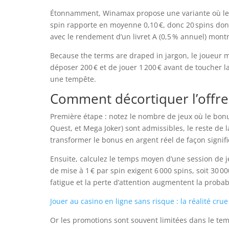
Étonnamment, Winamax propose une variante où le b
spin rapporte en moyenne 0,10 €, donc 20 spins don
avec le rendement d’un livret A (0,5 % annuel) mont
Because the terms are draped in jargon, le joueur m
déposer 200 € et de jouer 1 200 € avant de toucher l
une tempête.
Comment décortiquer l’offre 
Première étape : notez le nombre de jeux où le bonus
Quest, et Mega Joker) sont admissibles, le reste de 
transformer le bonus en argent réel de façon signifi
Ensuite, calculez le temps moyen d’une session de j
de mise à 1 € par spin exigent 6 000 spins, soit 30 0
fatigue et la perte d’attention augmentent la probabil
Jouer au casino en ligne sans risque : la réalité cru
Or les promotions sont souvent limitées dans le temp