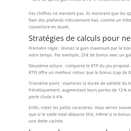
Ces chiffres ne mentent pas. Ils montrent que les o
fixer des plafonds ridiculement bas, comme un hôtel 
couverture en duvet.
Stratégies de calculs pour ne
Première règle : divisez le gain maximum par le bonu
votre temps. Par exemple, 25 € de bonus avec un gai
Deuxième astuce : comparez le RTP du jeu proposé av
RTP) offre un meilleur retour que le bonus (cap de 8
Troisième point : examinez la durée de validité du b
frénétiquement, augmentant leurs pertes de 12 % en
perte chute à 4 %.
Enfin, notez les petits caractères. Vous verrez souv
que si le solde total dépasse 50 €, même si le bonus
une dette cachée.