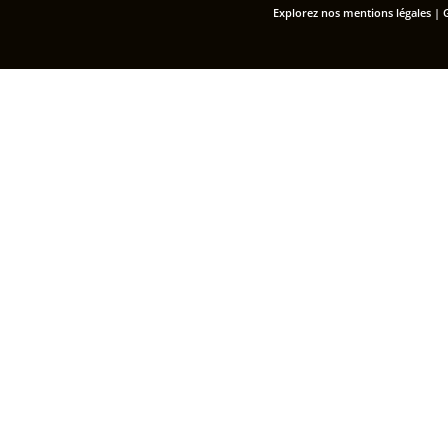
Explorez nos
mentions légales
| 