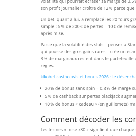
volatilité qui pourrait écraser sa marge de 3,5
son profit journalier croître de 12 % parce que 
Unibet, quant à lui, a remplacé les 20 tours gra
simple : 5 % de 200 € de pertes = 10 € de rem
après mise.
Parce que la volatilité des slots – pensez à 
qui pousse des gros gains rares – crée un écart
3 % de marginaux restent dans le portefeuille
règles.
kikobet casino avis et bonus 2026 : le désenc
20 % de bonus sans spin = 0,8 % de marge s
5 % de cashback sur pertes blackjack augmen
10 % de bonus « cadeau » (en guillemets) n’a
Comment décoder les con
Les termes « mise x30 » signifient que chaque 