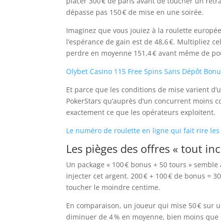
placer 300 € de paris avant de toucher un retr
dépasse pas 150 € de mise en une soirée.
Imaginez que vous jouiez à la roulette europée
l’espérance de gain est de 48,6 €. Multipliez ce
perdre en moyenne 151,4 € avant même de pouv
Olybet Casino 115 Free Spins Sans Dépôt Bon
Et parce que les conditions de mise varient d’
PokerStars qu’auprès d’un concurrent moins con
exactement ce que les opérateurs exploitent.
Le numéro de roulette en ligne qui fait rire l
Les pièges des offres « tout inc
Un package « 100 € bonus + 50 tours » semble 
injecter cet argent. 200 € + 100 € de bonus = 3
toucher le moindre centime.
En comparaison, un joueur qui mise 50 € sur un
diminuer de 4 % en moyenne, bien moins que l