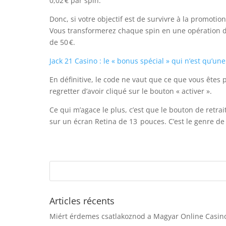
0,02 € par spin.
Donc, si votre objectif est de survivre à la promotion
Vous transformerez chaque spin en une opération de 
de 50 €.
Jack 21 Casino : le « bonus spécial » qui n’est qu’un
En définitive, le code ne vaut que ce que vous êtes 
regretter d’avoir cliqué sur le bouton « activer ».
Ce qui m’agace le plus, c’est que le bouton de retrait 
sur un écran Retina de 13 pouces. C’est le genre de 
Articles récents
Miért érdemes csatlakoznod a Magyar Online Casin