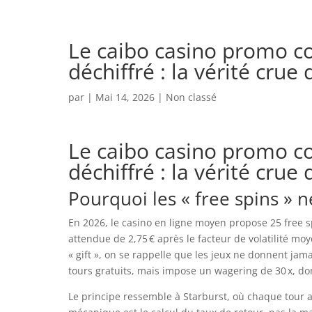
Le caibo casino promo co
déchiffré : la vérité crue
par
|
Mai 14, 2026
| Non classé
Le caibo casino promo co
déchiffré : la vérité crue
Pourquoi les « free spins » n
En 2026, le casino en ligne moyen propose 25 free s
attendue de 2,75 € après le facteur de volatilité m
« gift », on se rappelle que les jeux ne donnent jam
tours gratuits, mais impose un wagering de 30 x, don
Le principe ressemble à Starburst, où chaque tour a