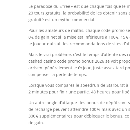
Le paradoxe du « free » est que chaque fois que le m
20 tours gratuits, la probabilité de les obtenir sans 
gratuité est un mythe commercial.
Pour les amateurs de maths, chaque code promo se r
0 € de gain net si la mise est inférieure à 100 €, 15 €
le joueur qui suit les recommandations de sites d’aff
Mais le vrai problème, c’est le temps d’attente des r
cashed casino code promo bonus 2026 se voit propos
arrivent généralement le 6ᵉ jour, juste assez tard p
compenser la perte de temps.
Lorsque vous comparez le speedrun de Starburst à la 
2 minutes pour finir une partie, 48 heures pour libé
Un autre angle d’attaque : les bonus de dépôt sont s
de recharge peuvent atteindre 100 % mais avec un se
300 € supplémentaires pour débloquer le bonus, ce q
de gain.