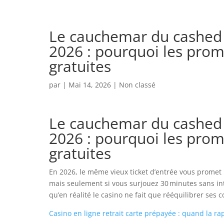
Le cauchemar du cashed
2026 : pourquoi les prom
gratuites
par
|
Mai 14, 2026
| Non classé
Le cauchemar du cashed
2026 : pourquoi les prom
gratuites
En 2026, le même vieux ticket d’entrée vous promet
mais seulement si vous surjouez 30 minutes sans int
qu’en réalité le casino ne fait que rééquilibrer ses 
Casino en ligne retrait carte prépayée : quand la ra