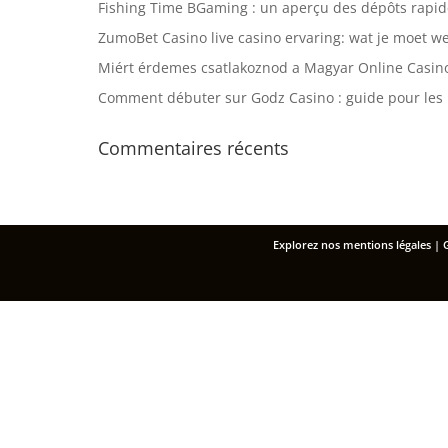
Fishing Time BGaming : un aperçu des dépôts rapide
ZumoBet Casino live casino ervaring: wat je moet we
Miért érdemes csatlakoznod a Magyar Online Casin
Comment débuter sur Godz Casino : guide pour les
Commentaires récents
Explorez nos
mentions légales
| 