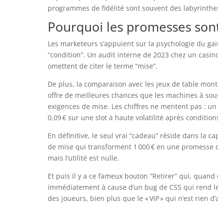
programmes de fidélité sont souvent des labyrinthes 
Pourquoi les promesses sont s
Les marketeurs s’appuient sur la psychologie du gai
“condition”. Un audit interne de 2023 chez un casi
omettent de citer le terme “mise”.
De plus, la comparaison avec les jeux de table mon
offre de meilleures chances que les machines à sous
exigences de mise. Les chiffres ne mentent pas : un 
0,09 € sur une slot à haute volatilité après condition
En définitive, le seul vrai “cadeau” réside dans la cap
de mise qui transforment 1 000 € en une promesse de 
mais l’utilité est nulle.
Et puis il y a ce fameux bouton “Retirer” qui, quand
immédiatement à cause d’un bug de CSS qui rend le t
des joueurs, bien plus que le « VIP » qui n’est rien 