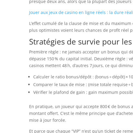
presque deux ans, alors que la plupart des joueurs q
Jouer aux jeux de casino en ligne réels : la dure réa
L’effet cumulé de la clause de mise et du maximum d
plus optimistes voient leurs chances de profit réel 
Stratégies de survie pour le
Première règle : ne jamais accepter un bonus qui dé
dépasse 150 % du capital initial. Deuxième règle : v
casinos mettent 48 h, d’autres 7 jours, ce qui dimin
Calculer le ratio bonus/dépôt : (bonus ÷ dépôt) × 1
Comparer le taux de mise : (mise totale requise ÷ 
Vérifier le plafond de gain : gain maximum possib
En pratique, un joueur qui accepte 800 € de bonus 
montant offert. C’est le même principe que d’achet
mise à jour forcée.
Et parce que chaque “VIP” n’est qu’un ticket de remer