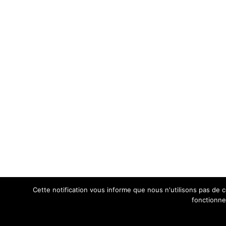
Cette notification vous informe que nous n'utilisons pas de
fonctionne