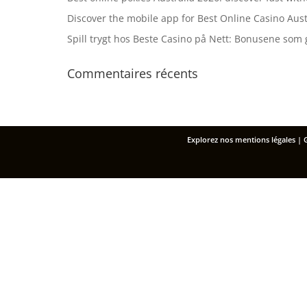
Discover the mobile app for Best Online Casino Austr
Spill trygt hos Beste Casino på Nett: Bonusene som 
Commentaires récents
Explorez nos
mentions légales
| 