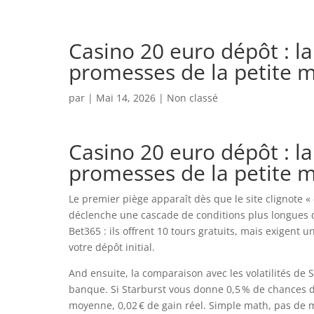
Casino 20 euro dépôt : la 
promesses de la petite m
par
|
Mai 14, 2026
| Non classé
Casino 20 euro dépôt : la 
promesses de la petite m
Le premier piège apparaît dès que le site clignote 
déclenche une cascade de conditions plus longues 
Bet365 : ils offrent 10 tours gratuits, mais exigent u
votre dépôt initial.
And ensuite, la comparaison avec les volatilités de 
banque. Si Starburst vous donne 0,5 % de chances de
moyenne, 0,02 € de gain réel. Simple math, pas de 