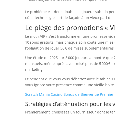
Le problème est donc double : le joueur subit la pe
où la technologie sert de façade à un vieux pari de 
Le piège des promotions « V
Le mot « VIP » s’est transformé en une promesse vid
10 spins gratuits, mais chaque spin coûte une mise de 
l’obligation de jouer 50 € de mises supplémentaires
Une étude de 2025 sur 3 000 joueurs a montré que 78
mensuels, même après avoir misé plus de 5 000 €. Le
marketing.
Et pendant que vous vous débattez avec le tableau 
vous ignore votre présence comme une vieille boîte à
Scratch Mania Casino Bonus de Bienvenue Premier D
Stratégies d’atténuation pour les 
Premièrement, choisissez un fournisseur dont le t