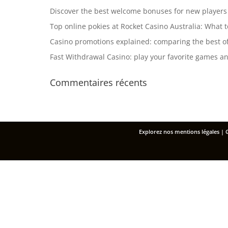
Discover the best welcome bonuses for new players 
Top online pokies at Rocket Casino Australia: What
Casino promotions explained: comparing the best of
Fast Withdrawal Casino: play your favorite games a
Commentaires récents
Explorez nos
mentions légales
| 