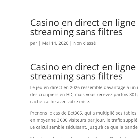
Casino en direct en ligne 
streaming sans filtres
par
|
Mai 14, 2026
| Non classé
Casino en direct en ligne 
streaming sans filtres
Le jeu en direct en 2026 ressemble davantage à un 
des croupiers en HD, mais vous recevez parfois 30 f
cache‑cache avec votre mise.
Prenons le cas de Bet365, qui a multiplié ses tables
en moyenne 3 000 visiteurs par jour, le trafic supp
Le calcul semble séduisant, jusqu’à ce que la bande