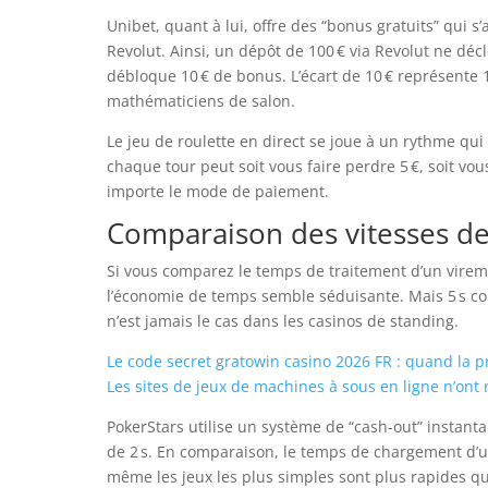
Unibet, quant à lui, offre des “bonus gratuits” qui 
Revolut. Ainsi, un dépôt de 100 € via Revolut ne dé
débloque 10 € de bonus. L’écart de 10 € représente 10
mathématiciens de salon.
Le jeu de roulette en direct se joue à un rythme qui 
chaque tour peut soit vous faire perdre 5 €, soit vo
importe le mode de paiement.
Comparaison des vitesses de
Si vous comparez le temps de traitement d’un vireme
l’économie de temps semble séduisante. Mais 5 s cont
n’est jamais le cas dans les casinos de standing.
Le code secret gratowin casino 2026 FR : quand la 
Les sites de jeux de machines à sous en ligne n’ont 
PokerStars utilise un système de “cash-out” instanta
de 2 s. En comparaison, le temps de chargement d’un
même les jeux les plus simples sont plus rapides qu