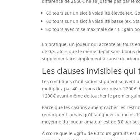
différence de 2 856 € ne se justifie pas par le co
60 tours sur un slot à volatilité élevée (ex. G
60 tours sur un slot à volatilité basse (ex. St
60 tours avec mise maximale de 1 € : gain pot
En pratique, un joueur qui accepte 60 tours en
de 0,3, alors que le même dépôt sans bonus do
supplémentaire simplement à cause du « bonu
Les clauses invisibles qu
Les conditions d’utilisation stipulent souvent 
multipliez par 40, et vous devez miser 1 200 €. 
1 200 € avant même de toucher le premier gain
Parce que les casinos aiment cacher les restr
remarquent jamais qu’il faut jouer au moins 10
moyenne du joueur amateur est de 3 € par ses
À croire que le « gift » de 60 tours gratuits e