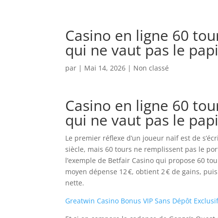
Casino en ligne 60 tou
qui ne vaut pas le papi
par
|
Mai 14, 2026
| Non classé
Casino en ligne 60 tou
qui ne vaut pas le papi
Le premier réflexe d’un joueur naïf est de s’écr
siècle, mais 60 tours ne remplissent pas le port
l’exemple de Betfair Casino qui propose 60 tou
moyen dépense 12 €, obtient 2 € de gains, puis p
nette.
Greatwin Casino Bonus VIP Sans Dépôt Exclusif Fr