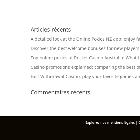
Articles récents
A detailed look at the Online Pokies NZ app: enjoy 
Discover the best welcome bonuses for new players 
Top online pokies at Rocket Casino Australia: What
Casino promotions explained: comparing the best of
Fast Withdrawal Casino: play your favorite games a
Commentaires récents
Explorez nos
mentions légales
| 