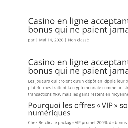
Casino en ligne acceptan
bonus qui ne paient jama
par
|
Mai 14, 2026
| Non classé
Casino en ligne acceptan
bonus qui ne paient jama
Les joueurs qui croient qu’un dépôt en Ripple leur o
plateformes traitent la cryptomonnaie comme un sim
transactions XRP, mais les gains restent en moyenne 
Pourquoi les offres « VIP » 
numériques
Chez Betclic, le package VIP promet 200 % de bonus 