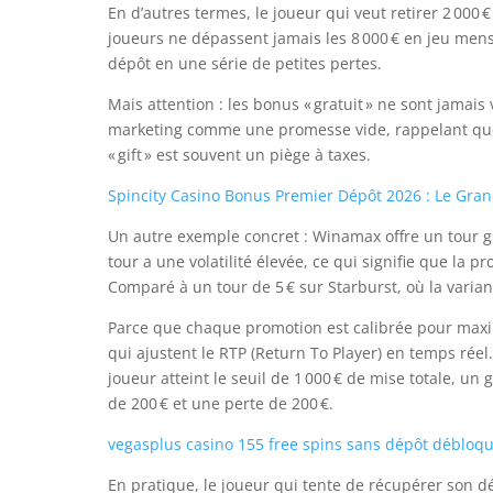
En d’autres termes, le joueur qui veut retirer 2 000 
joueurs ne dépassent jamais les 8 000 € en jeu men
dépôt en une série de petites pertes.
Mais attention : les bonus « gratuit » ne sont jamai
marketing comme une promesse vide, rappelant que 
« gift » est souvent un piège à taxes.
Spincity Casino Bonus Premier Dépôt 2026 : Le Gran
Un autre exemple concret : Winamax offre un tour gr
tour a une volatilité élevée, ce qui signifie que la p
Comparé à un tour de 5 € sur Starburst, où la varianc
Parce que chaque promotion est calibrée pour maxim
qui ajustent le RTP (Return To Player) en temps réel
joueur atteint le seuil de 1 000 € de mise totale, un
de 200 € et une perte de 200 €.
vegasplus casino 155 free spins sans dépôt débloque
En pratique, le joueur qui tente de récupérer son d