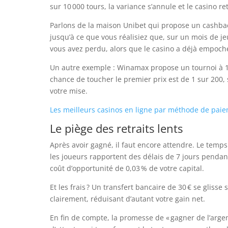
sur 10 000 tours, la variance s’annule et le casino r
Parlons de la maison Unibet qui propose un cashbac
jusqu’à ce que vous réalisiez que, sur un mois de je
vous avez perdu, alors que le casino a déjà empoché 2
Un autre exemple : Winamax propose un tournoi à 10 
chance de toucher le premier prix est de 1 sur 200, s
votre mise.
Les meilleurs casinos en ligne par méthode de paiem
Le piège des retraits lents
Après avoir gagné, il faut encore attendre. Le temps
les joueurs rapportent des délais de 7 jours pendan
coût d’opportunité de 0,03 % de votre capital.
Et les frais ? Un transfert bancaire de 30 € se gliss
clairement, réduisant d’autant votre gain net.
En fin de compte, la promesse de « gagner de l’argen