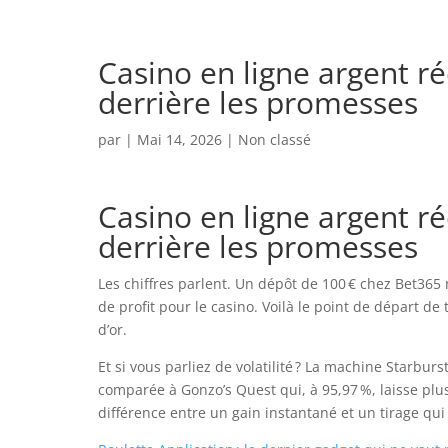
Casino en ligne argent rée
derrière les promesses
par
|
Mai 14, 2026
| Non classé
Casino en ligne argent rée
derrière les promesses
Les chiffres parlent. Un dépôt de 100 € chez Bet365
de profit pour le casino. Voilà le point de départ d
d’or.
Et si vous parliez de volatilité ? La machine Starbur
comparée à Gonzo’s Quest qui, à 95,97 %, laisse plus
différence entre un gain instantané et un tirage qui