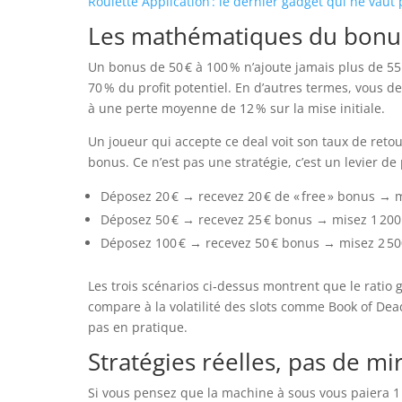
Roulette Application : le dernier gadget qui ne vaut
Les mathématiques du bonus
Un bonus de 50 € à 100 % n’ajoute jamais plus de 55
70 % du profit potentiel. En d’autres termes, vous d
à une perte moyenne de 12 % sur la mise initiale.
Un joueur qui accepte ce deal voit son taux de reto
bonus. Ce n’est pas une stratégie, c’est un levier de 
Déposez 20 € → recevez 20 € de « free » bonus → 
Déposez 50 € → recevez 25 € bonus → misez 1 200 
Déposez 100 € → recevez 50 € bonus → misez 2 500
Les trois scénarios ci‑dessus montrent que le ratio 
compare à la volatilité des slots comme Book of Dea
pas en pratique.
Stratégies réelles, pas de mi
Si vous pensez que la machine à sous vous paiera 1 