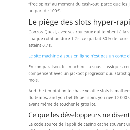
“free spins” au moment du cash‑out, parce que les 
un pari de 100 €.
Le piège des slots hyper‑rap
Gonzo’s Quest, avec ses rouleaux qui tombent à la vit
chaque rotation dure 1,2 s, ce qui fait 50 % de tou
atteint 0,7 s.
Le site machine à sous en ligne n’est pas un conte d
En comparaison, les machines à sous classiques co
compensent avec un jackpot progressif qui, statist
mois.
And the temptation to chase volatile slots is mathema
du temps, and you bet €5 per spin, you need 2 000 sp
avant même de toucher le gros lot.
Ce que les développeurs ne disent
Le code source de l’appli de casino cache souvent u