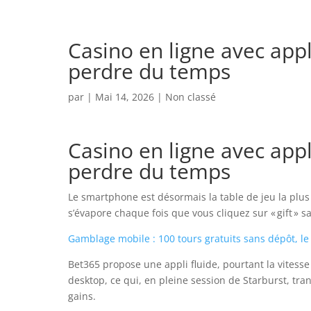
Casino en ligne avec appl
perdre du temps
par
|
Mai 14, 2026
| Non classé
Casino en ligne avec appl
perdre du temps
Le smartphone est désormais la table de jeu la plus «
s’évapore chaque fois que vous cliquez sur « gift » sa
Gamblage mobile : 100 tours gratuits sans dépôt, le
Bet365 propose une appli fluide, pourtant la vitesse 
desktop, ce qui, en pleine session de Starburst, tr
gains.