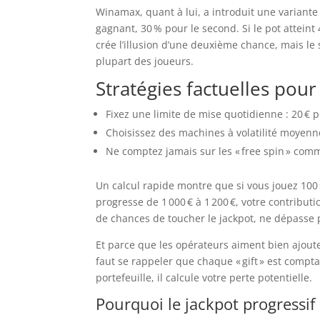
Winamax, quant à lui, a introduit une variante
gagnant, 30 % pour le second. Si le pot atteint 4
crée l’illusion d’une deuxième chance, mais le
plupart des joueurs.
Stratégies factuelles pou
Fixez une limite de mise quotidienne : 20 €
Choisissez des machines à volatilité moyenn
Ne comptez jamais sur les « free spin » comm
Un calcul rapide montre que si vous jouez 100 
progresse de 1 000 € à 1 200 €, votre contrib
de chances de toucher le jackpot, ne dépasse p
Et parce que les opérateurs aiment bien ajoute
faut se rappeler que chaque « gift » est comp
portefeuille, il calcule votre perte potentielle.
Pourquoi le jackpot progressif a