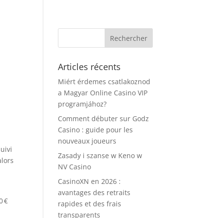
Articles récents
Miért érdemes csatlakoznod
a Magyar Online Casino VIP
programjához?
Comment débuter sur Godz
Casino : guide pour les
nouveaux joueurs
uivi
Zasady i szanse w Keno w
alors
NV Casino
CasinoXN en 2026 :
avantages des retraits
0 €
rapides et des frais
transparents