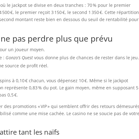
 où le jackpot se divise en deux tranches : 70 % pour le premier
 500 €, le premier reçoit 3 150 €, le second 1 350 €. Cette répartitio
 second montant reste bien en dessous du seuil de rentabilité pour
r ne pas perdre plus que prévu
 pour un joueur moyen.
e :
Gonzo’s Quest
vous donne plus de chances de rester dans le jeu
e source de profit réel.
spins à 0,10 € chacun, vous dépensez 10 €. Même si le jackpot
ution représente 0,83 % du pot. Le gain moyen, même en supposant 5
as 0,5 €.
r des promotions « VIP » qui semblent offrir des retours démesurés,
tabilisé comme une mise cachée. Le casino ne se soucie pas de votr
ttire tant les naïfs