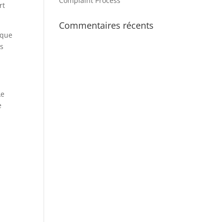
Complaint Process
rt
Commentaires récents
 que
us
Le
e