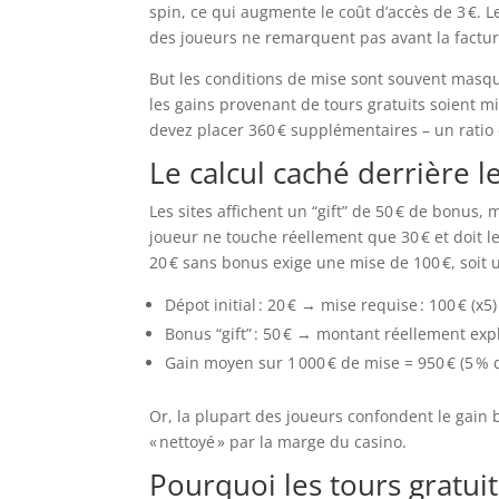
spin, ce qui augmente le coût d’accès de 3 €. L
des joueurs ne remarquent pas avant la factur
But les conditions de mise sont souvent masq
les gains provenant de tours gratuits soient mis
devez placer 360 € supplémentaires – un ratio d
Le calcul caché derrière le
Les sites affichent un “gift” de 50 € de bonus,
joueur ne touche réellement que 30 € et doit le
20 € sans bonus exige une mise de 100 €, soit 
Dépot initial : 20 € → mise requise : 100 € (x5)
Bonus “gift” : 50 € → montant réellement explo
Gain moyen sur 1 000 € de mise = 950 € (5 %
Or, la plupart des joueurs confondent le gain 
« nettoyé » par la marge du casino.
Pourquoi les tours gratui