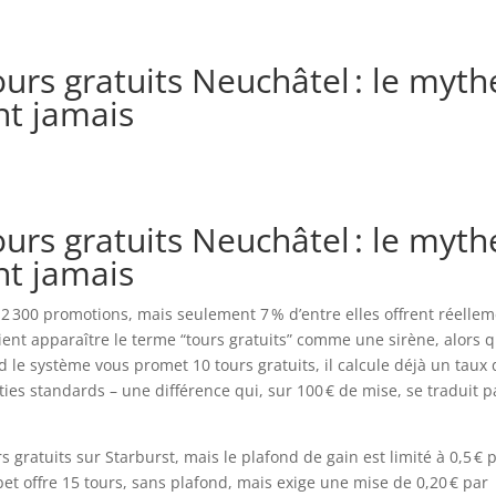
ours gratuits Neuchâtel : le myth
nt jamais
ours gratuits Neuchâtel : le myth
nt jamais
e 2 300 promotions, mais seulement 7 % d’entre elles offrent réelle
ient apparaître le terme “tours gratuits” comme une sirène, alors 
and le système vous promet 10 tours gratuits, il calcule déjà un taux
ies standards – une différence qui, sur 100 € de mise, se traduit p
 gratuits sur Starburst, mais le plafond de gain est limité à 0,5 € 
t offre 15 tours, sans plafond, mais exige une mise de 0,20 € par