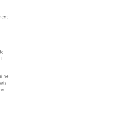
ment
–
de
nt
ui ne
mais
non