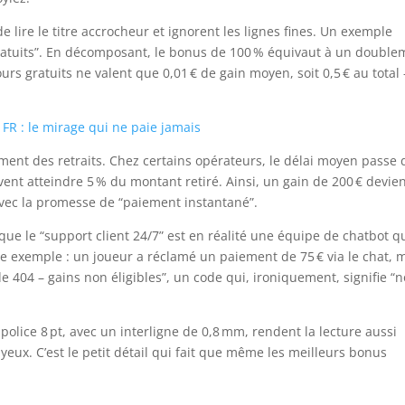
 lire le titre accrocheur et ignorent les lignes fines. Un exemple
gratuits”. En décomposant, le bonus de 100 % équivaut à un double
ours gratuits ne valent que 0,01 € de gain moyen, soit 0,5 € au total 
R : le mirage qui ne paie jamais
ement des retraits. Chez certains opérateurs, le délai moyen passe 
ent atteindre 5 % du montant retiré. Ainsi, un gain de 200 € devie
 avec la promesse de “paiement instantané”.
ue le “support client 24/7” est en réalité une équipe de chatbot q
re exemple : un joueur a réclamé un paiement de 75 € via le chat, 
 404 – gains non éligibles”, un code qui, ironiquement, signifie “
n police 8 pt, avec un interligne de 0,8 mm, rendent la lecture aussi
yeux. C’est le petit détail qui fait que même les meilleurs bonus